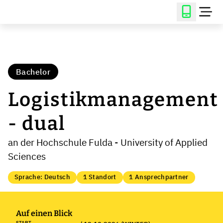
Bachelor
Logistikmanagement
- dual
an der Hochschule Fulda - University of Applied
Sciences
Sprache: Deutsch
1 Standort
1 Ansprechpartner
Auf einen Blick
START