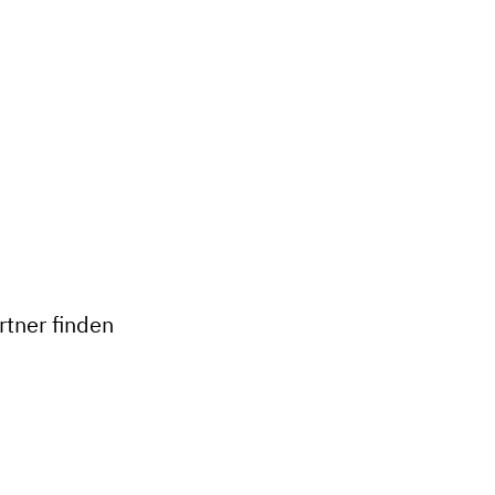
+
−
tner finden