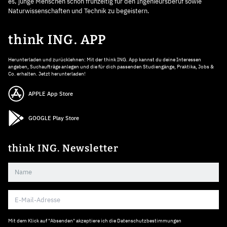
es, junge Menschen schon frühzeitig für den Ingenieursberuf sowie
Naturwissenschaften und Technik zu begeistern.
think ING. APP
Herunterladen und zurücklehnen: Mit der think ING. App kannst du deine Interessen
angeben, Suchaufträge anlegen und die für dich passenden Studiengänge, Praktika, Jobs &
Co. erhalten. Jetzt herunterladen!
APPLE App Store
GOOGLE Play Store
think ING. Newsletter
Mit dem Klick auf "Absenden" akzeptiere ich die
Datenschutzbestimmungen