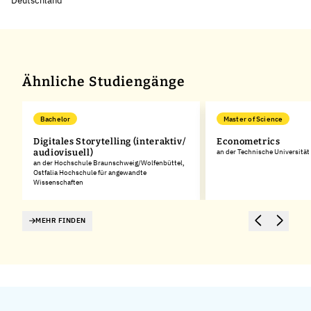
Deutschland
Leaflet
|
©
OpenStreetMap
,
+
−
Ähnliche Studiengänge
Bachelor
Master of Science
Digitales Storytelling (interaktiv/
Econometrics
audiovisuell)
an der Technische Universitä
an der Hochschule Braunschweig/Wolfenbüttel,
Ostfalia Hochschule für angewandte
Wissenschaften
MEHR FINDEN