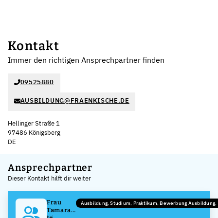
Kontakt
Immer den richtigen Ansprechpartner finden
09525880
AUSBILDUNG@FRAENKISCHE.DE
Hellinger Straße 1
97486 Königsberg
DE
Leaflet
|
©
OpenStreetMap
,
+
Ansprechpartner
Dieser Kontakt hilft dir weiter
−
Frau
Ausbildung, Studium, Praktikum, Bewerbung Ausbildung
Tamara
Müller
bei