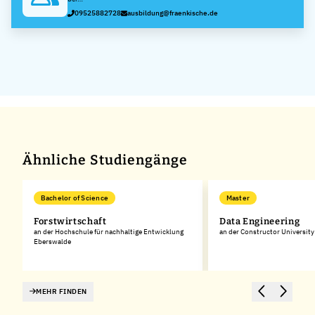
FRÄNKISCHE
09525882728
ausbildung@fraenkische.de
Rohrwerke
Gebr.
Kirchner
GmbH & Co.
KG
Ähnliche Studiengänge
Bachelor of Science
Master
Forstwirtschaft
Data Engineering
an der Hochschule für nachhaltige Entwicklung
an der Constructor University
Eberswalde
MEHR FINDEN