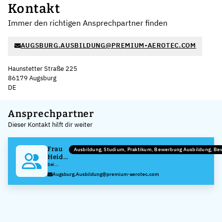
Kontakt
Immer den richtigen Ansprechpartner finden
AUGSBURG.AUSBILDUNG@PREMIUM-AEROTEC.COM
Haunstetter Straße 225
86179 Augsburg
DE
Leaflet
|
©
OpenStreetMap
,
+
Ansprechpartner
Dieser Kontakt hilft dir weiter
−
Frau
Ausbildung, Studium, Praktikum, Bewerbung Ausbildung, B
Heidi
Mayer
bei
Premium
Augsburg.Ausbildung@premium-aerotec.com
AEROTEC
GmbH