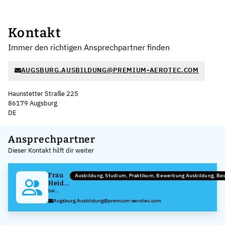
Kontakt
Immer den richtigen Ansprechpartner finden
AUGSBURG.AUSBILDUNG@PREMIUM-AEROTEC.COM
Haunstetter Straße 225
86179 Augsburg
DE
Leaflet
|
©
OpenStreetMap
,
+
Ansprechpartner
Dieser Kontakt hilft dir weiter
−
Frau
Ausbildung, Studium, Praktikum, Bewerbung Ausbildung, B
Heidi
Mayer
bei
Premium
Augsburg.Ausbildung@premium-aerotec.com
AEROTEC
GmbH