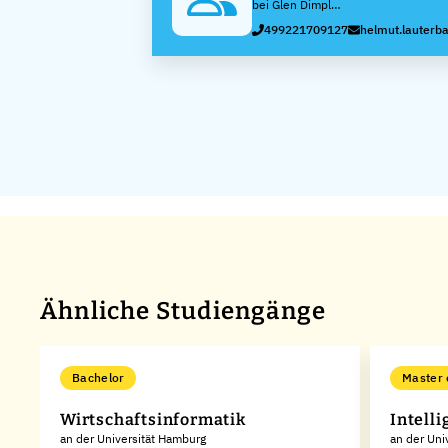
bei Glen Dimplex
Deutschland
499221709127
helmut.lauterb
GmbH
Ähnliche Studiengänge
Bachelor
Master 
Wirtschaftsinformatik
Intell
an der Universität Hamburg
an der Uni