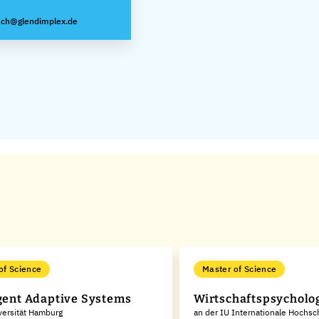
ach@glendimplex.de
of Science
Master of Science
igent Adaptive Systems
Wirtschaftspsycholo
versität Hamburg
an der IU Internationale Hochsc