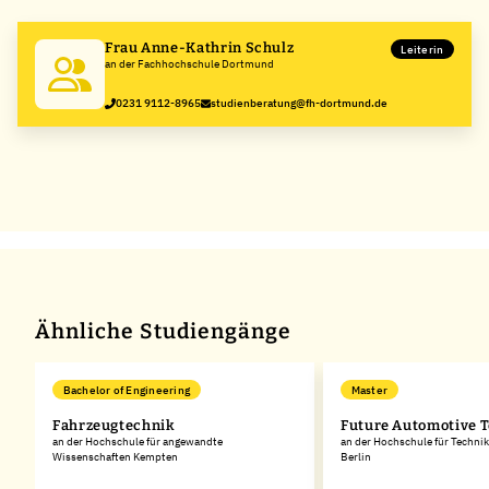
−
Frau Anne-Kathrin Schulz
Leiterin
an der Fachhochschule Dortmund
0231 9112-8965
studienberatung@fh-dortmund.de
Ähnliche Studiengänge
Bachelor of Engineering
Master
Fahrzeugtechnik
Future Automotive 
an der Hochschule für angewandte
an der Hochschule für Technik
Wissenschaften Kempten
Berlin