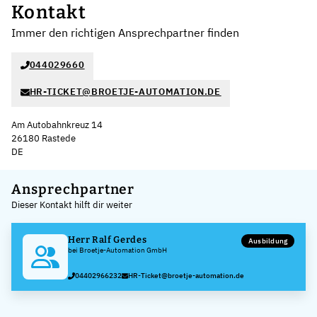
Kontakt
Immer den richtigen Ansprechpartner finden
044029660
HR-TICKET@BROETJE-AUTOMATION.DE
Am Autobahnkreuz 14
26180 Rastede
DE
Leaflet
|
©
OpenStreetMap
,
+
Ansprechpartner
Dieser Kontakt hilft dir weiter
−
Herr Ralf Gerdes
Ausbildung
bei Broetje-Automation GmbH
04402966232
HR-Ticket@broetje-automation.de