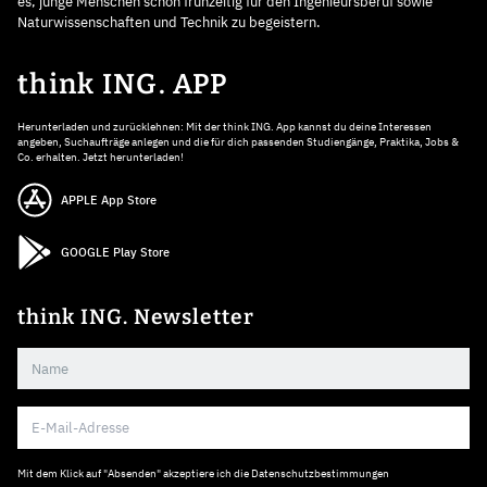
es, junge Menschen schon frühzeitig für den Ingenieursberuf sowie
Naturwissenschaften und Technik zu begeistern.
think ING. APP
Herunterladen und zurücklehnen: Mit der think ING. App kannst du deine Interessen
angeben, Suchaufträge anlegen und die für dich passenden Studiengänge, Praktika, Jobs &
Co. erhalten. Jetzt herunterladen!
APPLE App Store
GOOGLE Play Store
think ING. Newsletter
Mit dem Klick auf "Absenden" akzeptiere ich die
Datenschutzbestimmungen