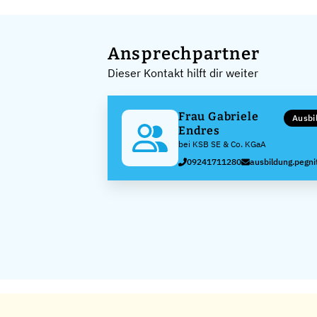
Ansprechpartner
Dieser Kontakt hilft dir weiter
Frau Gabriele
Ausbi
Endres
bei KSB SE & Co. KGaA
09241711280
ausbildung.pegn