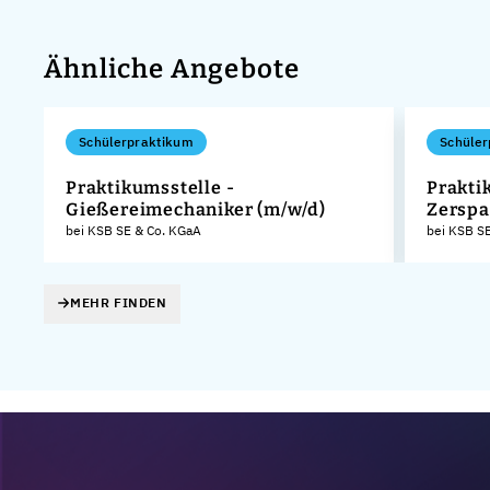
Ähnliche Angebote
Schülerpraktikum
Schüler
Praktikumsstelle -
Prakti
Gießereimechaniker (m/w/d)
Zerspa
KG
bei KSB SE & Co. KGaA
bei KSB S
MEHR FINDEN