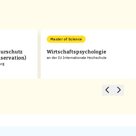
Master of Science
turschutz
Wirtschaftspsychologie
nservation)
an der IU Internationale Hochschule
urg