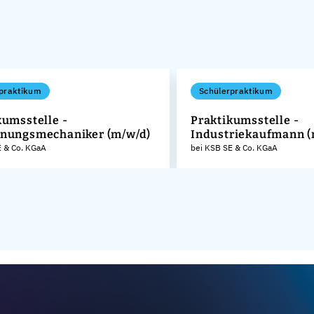
praktikum
Schülerpraktikum
kumsstelle -
Praktikumsstelle -
nungsmechaniker (m/w/d)
Industriekaufmann (
E & Co. KGaA
bei KSB SE & Co. KGaA