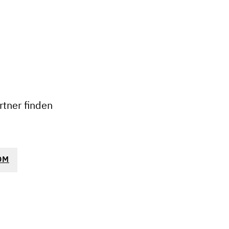
+
−
tner finden
OM