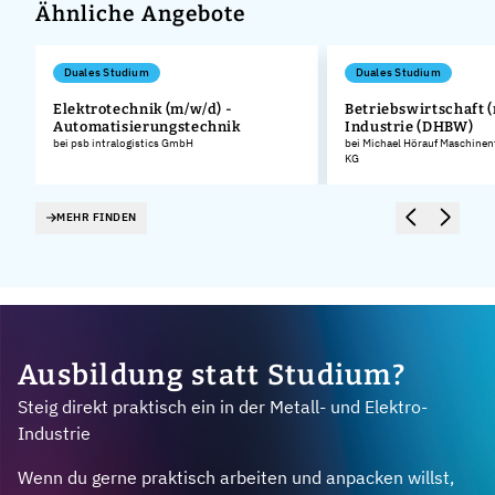
Ähnliche Angebote
Duales Studium
Duales Studium
Elektrotechnik (m/w/d) -
Betriebswirtschaft (
Automatisierungstechnik
Industrie (DHBW)
.
bei psb intralogistics GmbH
bei Michael Hörauf Maschinen
KG
MEHR FINDEN
Ausbildung statt Studium?
Steig direkt praktisch ein in der Metall- und Elektro-
Industrie
Wenn du gerne praktisch arbeiten und anpacken willst,