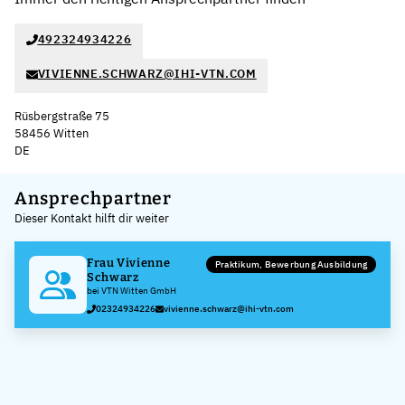
492324934226
VIVIENNE.SCHWARZ@IHI-VTN.COM
Rüsbergstraße 75
58456 Witten
DE
Leaflet
|
©
OpenStreetMap
,
+
Ansprechpartner
Dieser Kontakt hilft dir weiter
−
Frau Vivienne
Praktikum, Bewerbung Ausbildung
Schwarz
bei VTN Witten GmbH
02324934226
vivienne.schwarz@ihi-vtn.com