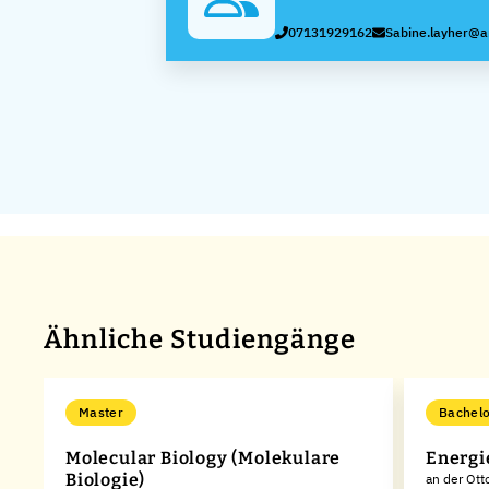
07131929162
Sabine.layher@
Ähnliche Studiengänge
Master
Bachelo
Molecular Biology (Molekulare
Energi
Biologie)
an der Ott