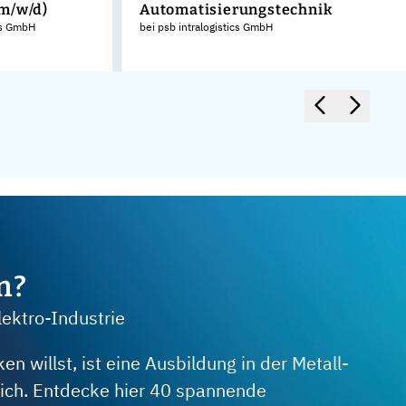
m/w/d)
Automatisierungstechnik
cs GmbH
bei psb intralogistics GmbH
m?
lektro-Industrie
 willst, ist eine Ausbildung in der Metall-
 dich. Entdecke hier 40 spannende