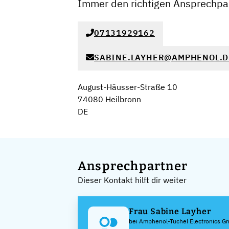
Immer den richtigen Ansprechpar
07131929162
SABINE.LAYHER@AMPHENOL.D
August-Häusser-Straße 10
74080 Heilbronn
DE
Ansprechpartner
Dieser Kontakt hilft dir weiter
Frau Sabine Layher
bei Amphenol-Tuchel Electronics 