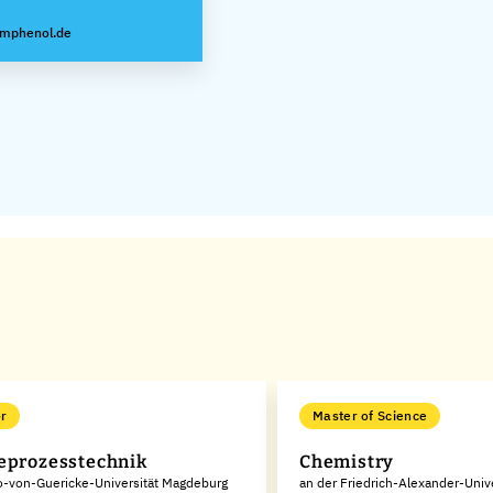
amphenol.de
r
Master of Science
eprozesstechnik
Chemistry
o-von-Guericke-Universität Magdeburg
an der Friedrich-Alexander-Unive