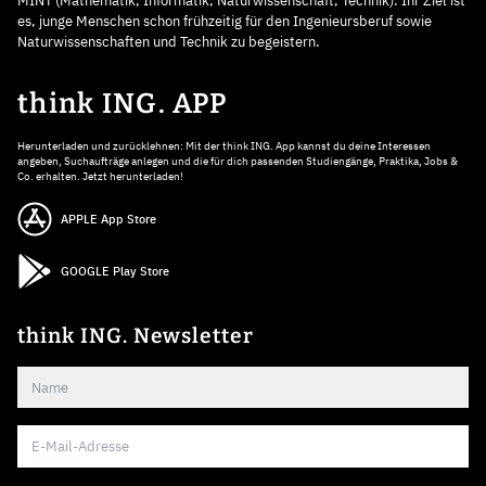
MINT (Mathematik, Informatik, Naturwissenschaft, Technik). Ihr Ziel ist
es, junge Menschen schon frühzeitig für den Ingenieursberuf sowie
Naturwissenschaften und Technik zu begeistern.
think ING. APP
Herunterladen und zurücklehnen: Mit der think ING. App kannst du deine Interessen
angeben, Suchaufträge anlegen und die für dich passenden Studiengänge, Praktika, Jobs &
Co. erhalten. Jetzt herunterladen!
APPLE App Store
GOOGLE Play Store
think ING. Newsletter