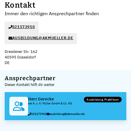
Kontakt
Immer den richtigen Ansprechpartner finden
021173910
AUSBILDUNG@AKMUELLER.DE
Dresdener Str. 162
40595 Düsseldorf
DE
Leaflet
|
©
OpenStreetMap
,
+
Ansprechpartner
Dieser Kontakt hilft dir weiter
−
Herr Gerecke
Ausbildung, Praktikum
bei A. u. K. Müller GmbH & Co. KG
021173910
ausbildung@akmueller.de