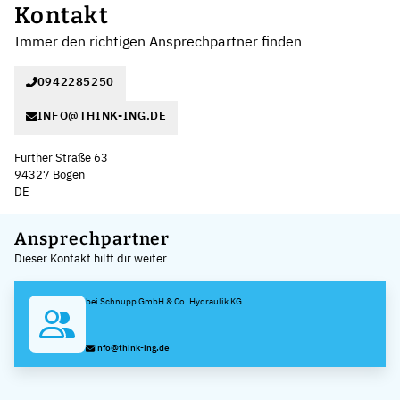
Kontakt
Immer den richtigen Ansprechpartner finden
0942285250
INFO@THINK-ING.DE
Further Straße 63
94327 Bogen
DE
Leaflet
|
©
OpenStreetMap
,
+
Ansprechpartner
Dieser Kontakt hilft dir weiter
−
bei Schnupp GmbH & Co. Hydraulik KG
info@think-ing.de