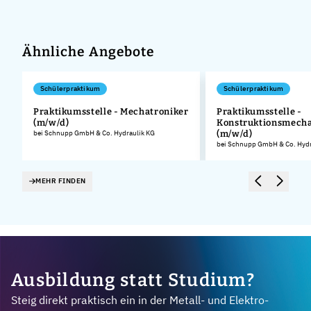
Ähnliche Angebote
Schülerpraktikum
Schülerpraktikum
Praktikumsstelle - Mechatroniker
Praktikumsstelle -
(m/w/d)
Konstruktionsmecha
.
bei Schnupp GmbH & Co. Hydraulik KG
(m/w/d)
bei Schnupp GmbH & Co. Hydr
MEHR FINDEN
Ausbildung statt Studium?
Steig direkt praktisch ein in der Metall- und Elektro-