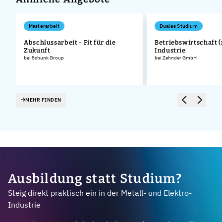
Masterarbeit
Duales Studium
Abschlussarbeit - Fit für die
Betriebswirtschaft (
Zukunft
Industrie
bei Schunk Group
bei Zehnder GmbH
MEHR FINDEN
Ausbildung statt Studium?
Steig direkt praktisch ein in der Metall- und Elektro-
Industrie