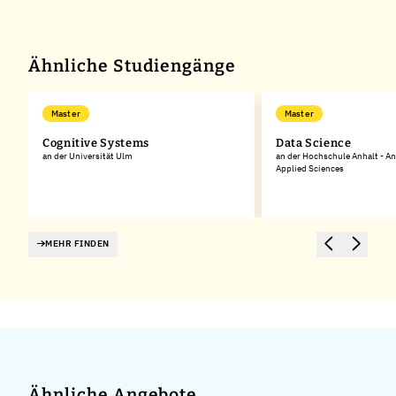
+
−
Ähnliche Studiengänge
Master
Master
Cognitive Systems
Data Science
an der Universität Ulm
an der Hochschule Anhalt - An
Applied Sciences
MEHR FINDEN
Ähnliche Angebote