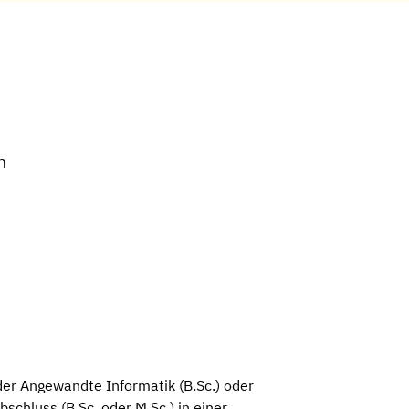
n
oder Angewandte Informatik (B.Sc.) oder
bschluss (B.Sc. oder M.Sc.) in einer