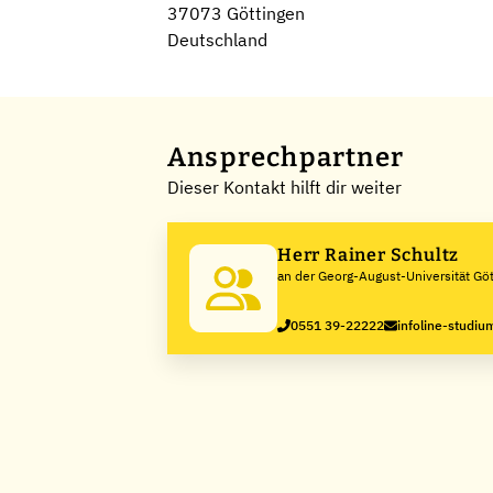
37073 Göttingen
Deutschland
Ansprechpartner
Dieser Kontakt hilft dir weiter
Herr Rainer Schultz
an der Georg-August-Universität Gö
0551 39-22222
infoline-studi