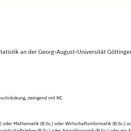
atistik an der Georg-August-Universität Göttinge
eschränkung, zwingend mit NC
.) oder Mathematik (B.Sc.) oder Wirtschaftsinformatik (B.Sc.) 
swirtschaftslehre (B.Sc.) oder Agrarökonomik (B.Sc.) oder ein A