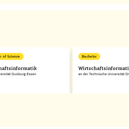
r of Science
Bachelor
haftsinformatik
Wirtschaftsinformat
versität Duisburg-Essen
an der Technische Universität I