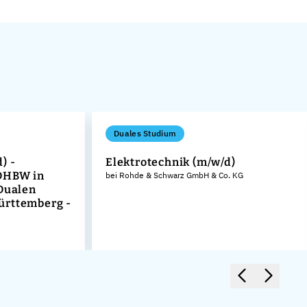
Duales Studium
) -
Elektrotechnik (m/w/d)
DHBW in
bei Rohde & Schwarz GmbH & Co. KG
 Dualen
ürttemberg -