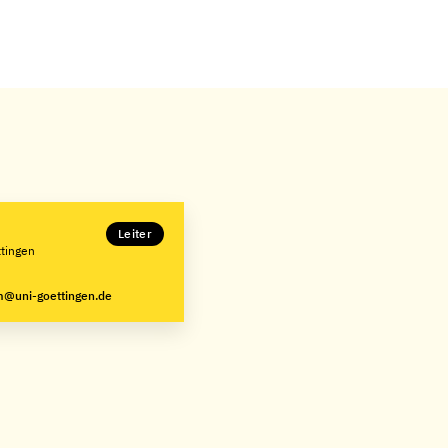
Leiter
ttingen
um@uni-goettingen.de