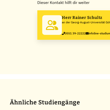
Dieser Kontakt hilft dir weiter
Herr Rainer Schultz
an der Georg-August-Universität Gö
0551 39-22222
infoline-studi
Ähnliche Studiengänge