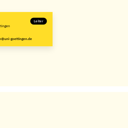
Leiter
ttingen
um@uni-goettingen.de