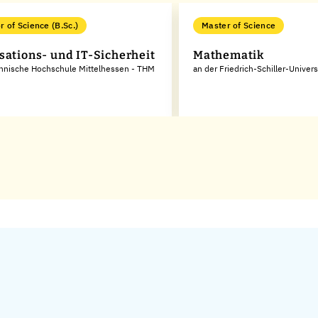
r of Science (B.Sc.)
Master of Science
sations- und IT-Sicherheit
Mathematik
chnische Hochschule Mittelhessen - THM
an der Friedrich-Schiller-Univers