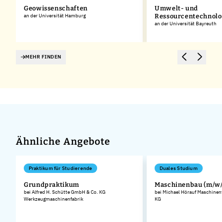
Geowissenschaften
Umwelt- und
an der Universität Hamburg
Ressourcentechnolo
an der Universität Bayreuth
MEHR FINDEN
Ähnliche Angebote
Praktikum für Studierende
Duales Studium
Grundpraktikum
Maschinenbau (m/w/
bei Alfred H. Schütte GmbH & Co. KG
bei Michael Hörauf Maschinen
Werkzeugmaschinenfabrik
KG