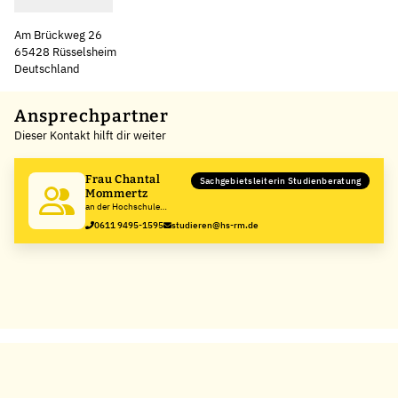
Am Brückweg 26
65428 Rüsselsheim
Deutschland
Leaflet
|
©
OpenStreetMap
,
+
Ansprechpartner
Dieser Kontakt hilft dir weiter
−
Frau Chantal
Sachgebietsleiterin Studienberatung
Mommertz
an der Hochschule
RheinMain
0611 9495-1595
studieren@hs-rm.de