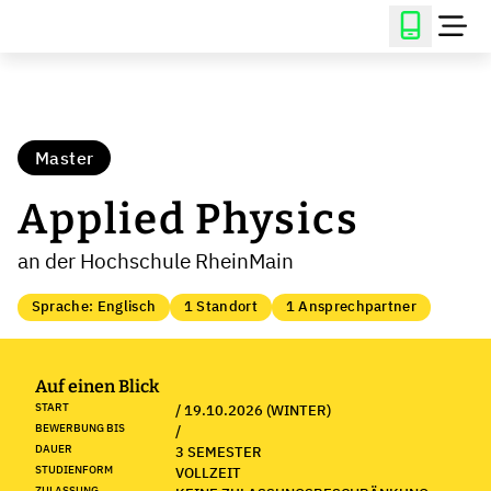
Master
Applied Physics
an der Hochschule RheinMain
Sprache: Englisch
1 Standort
1 Ansprechpartner
Auf einen Blick
START
/ 19.10.2026 (WINTER)
BEWERBUNG BIS
/
DAUER
3 SEMESTER
STUDIENFORM
VOLLZEIT
ZULASSUNG