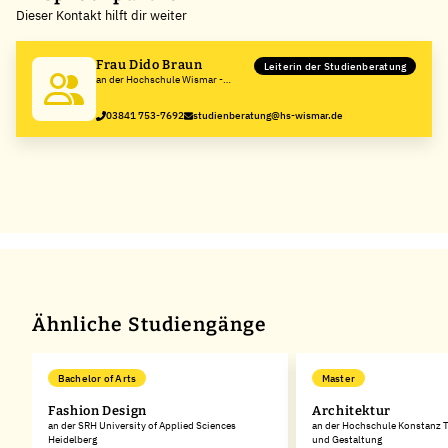
Dieser Kontakt hilft dir weiter
−
Frau Dido Braun
Leiterin der Studienberatung
an der Hochschule Wismar -
University of Applied Sciences:
Technology, Business and Design
03841 753-7692
studienberatung@hs-wismar.de
Ähnliche Studiengänge
Bachelor of Arts
Master
Fashion Design
Architektur
an der SRH University of Applied Sciences
an der Hochschule Konstanz T
Heidelberg
und Gestaltung