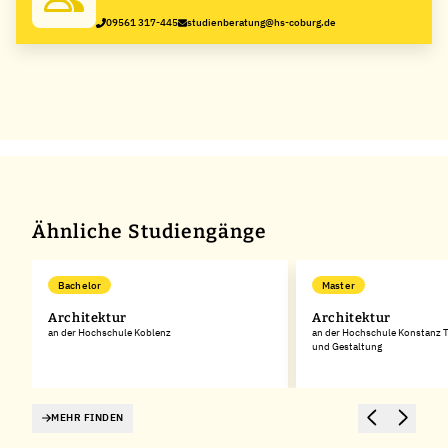
Coburg
09561 317-445
studienberatung@hs-coburg.de
Ähnliche Studiengänge
Bachelor
Master
Architektur
Architektur
an der Hochschule Koblenz
an der Hochschule Konstanz T
und Gestaltung
MEHR FINDEN