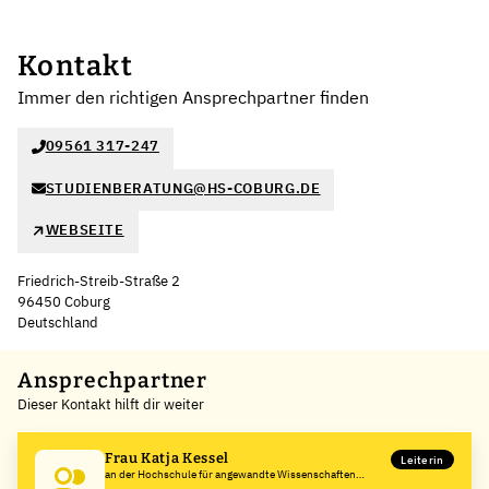
Kontakt
Immer den richtigen Ansprechpartner finden
09561 317-247
STUDIENBERATUNG@HS-COBURG.DE
WEBSEITE
Friedrich-Streib-Straße 2
96450 Coburg
Deutschland
Leaflet
|
©
OpenStreetMap
,
+
Ansprechpartner
Dieser Kontakt hilft dir weiter
−
Frau Katja Kessel
Leiterin
an der Hochschule für angewandte Wissenschaften