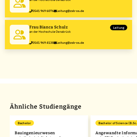
0541 969 6076
Leitung@zsb-os.de
Frau Bianca Schulz
Leitung
an der Hochschule Osnabrück
0541 969 4138
Leitung@zsb-os.de
Ähnliche Studiengänge
Bachelor
Bachelor of Science (B.Sc.
Bauingenieurwesen
Angewandte Informa