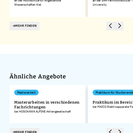
an der Hochschule für Angewandte
an der SRH Fernhochschule - 
Wissenschaften Kiel
University
MEHR FINDEN
Ähnliche Angebote
Masterarbeit
Praktikum für Studierend
Masterarbeiten in verschiedenen
Praktikum im Bereic
Fachrichtungen
bei MAICO Elektroapparate-F
bei HOSOKAWA ALPINE Aktiengesellschaft
MEHR FINDEN