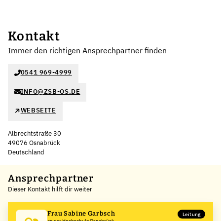
Kontakt
Immer den richtigen Ansprechpartner finden
0541 969-4999
INFO@ZSB-OS.DE
WEBSEITE
Albrechtstraße 30
49076 Osnabrück
Deutschland
Leaflet
|
©
OpenStreetMap
,
+
Ansprechpartner
Dieser Kontakt hilft dir weiter
−
Frau Sabine Garbsch
Leitung
an der Hochschule Osnabrück