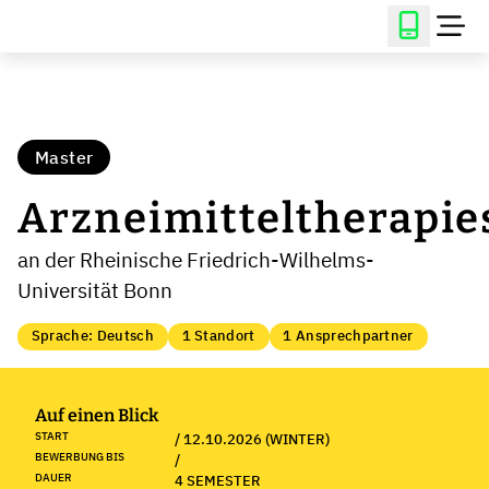
Master
Arzneimitteltherapie
an der Rheinische Friedrich-Wilhelms-
Universität Bonn
Sprache: Deutsch
1 Standort
1 Ansprechpartner
Auf einen Blick
START
/ 12.10.2026 (WINTER)
BEWERBUNG BIS
/
DAUER
4 SEMESTER