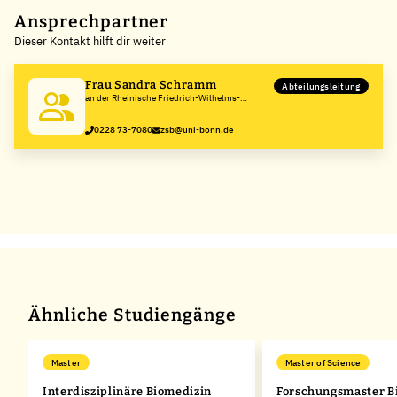
+
Ansprechpartner
Dieser Kontakt hilft dir weiter
−
Frau Sandra Schramm
Abteilungsleitung
an der Rheinische Friedrich-Wilhelms-
Universität Bonn
0228 73-7080
zsb@uni-bonn.de
Ähnliche Studiengänge
Master
Master of Science
Interdisziplinäre Biomedizin
Forschungsmaster B