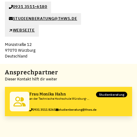
0931 3511-6180
STUDIENBERATUNG@THWS.DE
WEBSEITE
Münzstraße 12
97070 Würzburg
Deutschland
Leaflet
|
©
OpenStreetMap
,
+
Ansprechpartner
Dieser Kontakt hilft dir weiter
−
Frau Monika Hahn
Studienberatung
an der Technische Hochschule Würzburg-
Schweinfurt
0931 3511 8265
studienberatung@thws.de