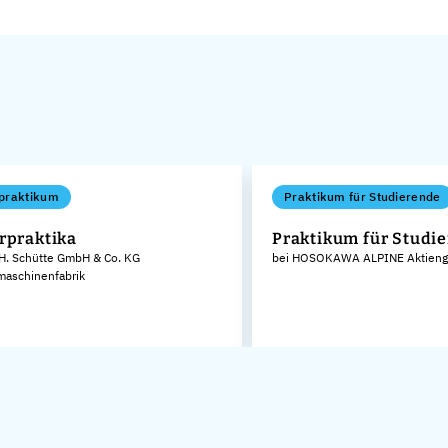
praktikum
Praktikum für Studierende
rpraktika
Praktikum für Studi
 H. Schütte GmbH & Co. KG
bei HOSOKAWA ALPINE Aktienge
aschinenfabrik