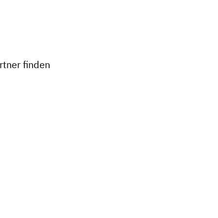
+
−
tner finden