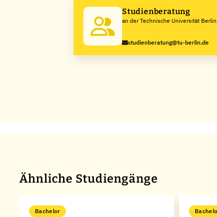
Studienberatung
an der Technische Universität Berlin
studienberatung@tu-berlin.de
Ähnliche Studiengänge
Bachelor
Bachelo