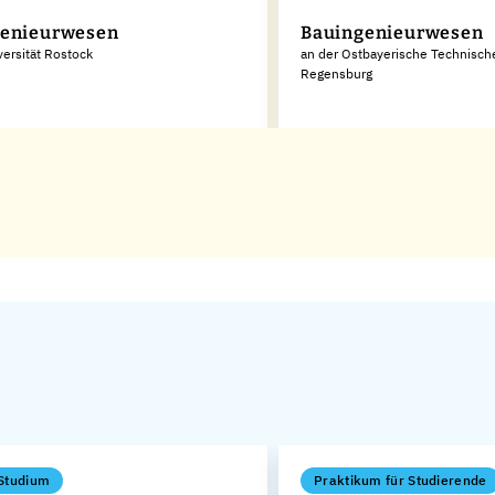
genieurwesen
Bauingenieurwesen
versität Rostock
an der Ostbayerische Technisc
Regensburg
Studium
Praktikum für Studierende