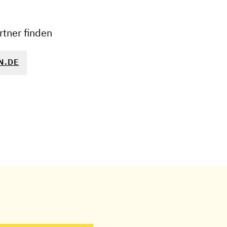
−
tner finden
N.DE