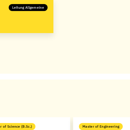
Leitung Allgemeine
r of Science (B.Sc.)
Master of Engineering