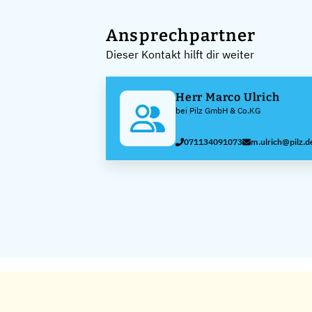
Ansprechpartner
Dieser Kontakt hilft dir weiter
Herr Marco Ulrich
bei Pilz GmbH & Co.KG
071134091073
m.ulrich@pilz.d