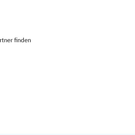
+
−
tner finden