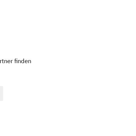
+
−
tner finden