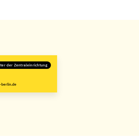
iter der Zentraleinrichtung
-berlin.de