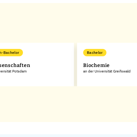
h-Bachelor
Bachelor
senschaften
Biochemie
versität Potsdam
an der Universität Greifswald