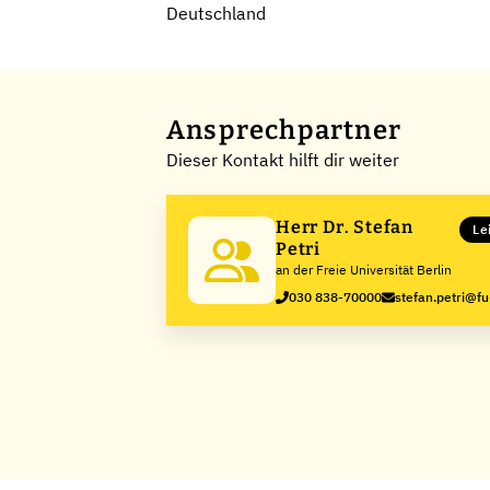
Deutschland
Ansprechpartner
Dieser Kontakt hilft dir weiter
Herr Dr. Stefan
Le
Petri
an der Freie Universität Berlin
030 838-70000
stefan.petri@fu