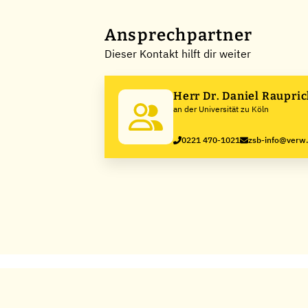
Ansprechpartner
Dieser Kontakt hilft dir weiter
Herr Dr. Daniel Raupri
an der Universität zu Köln
0221 470-1021
zsb-info@verw.