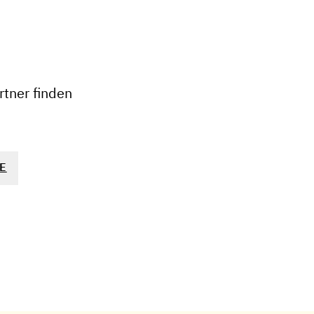
+
−
tner finden
E