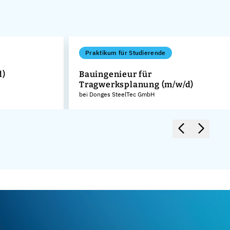
Praktikum für Studierende
d)
Bauingenieur für
Tragwerksplanung (m/w/d)
bei Donges SteelTec GmbH