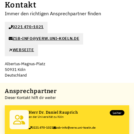
Kontakt
Immer den richtigen Ansprechpartner finden
0221 470-1021
ZSB-INFO@VERW.UNI-KOELN.DE
WEBSEITE
Albertus-Magnus-Platz
50931 Köln
Deutschland
Leaflet
|
©
OpenStreetMap
,
+
Ansprechpartner
Dieser Kontakt hilft dir weiter
−
Herr Dr. Daniel Rauprich
Leiter
an der Universität zu Köln
0221 470-1021
zsb-info@verw.uni-koeln.de