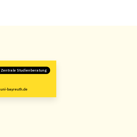
 Zentrale Studienberatung
uni-bayreuth.de