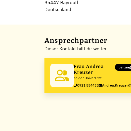
95447 Bayreuth
Deutschland
Ansprechpartner
Dieser Kontakt hilft dir weiter
Frau Andrea
Leitung
Kreuzer
an der Universität
Bayreuth
0921 554433
Andrea.Kreuzer@