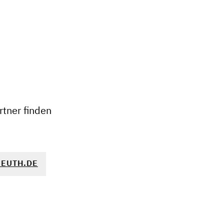
+
−
tner finden
EUTH.DE