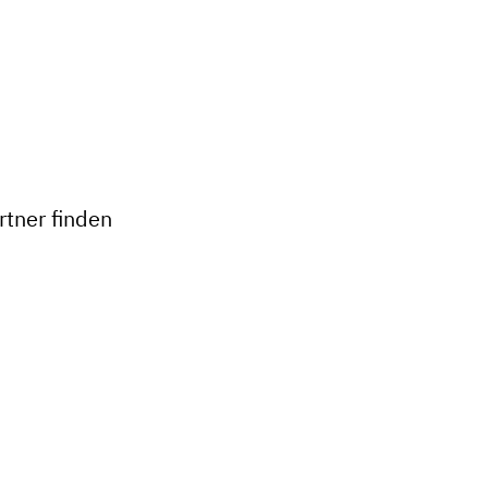
+
−
tner finden