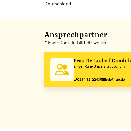
Deutschland
Ansprechpartner
Dieser Kontakt hilft dir weiter
Frau Dr. Lüdorf Gundul
an der Ruhr-Universität Bochum
0234 32-22435
zsb@rub.de