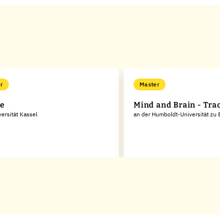
r
Master
ie
Mind and Brain - Tra
versität Kassel
an der Humboldt-Universität zu 