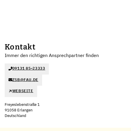
Kontakt
Immer den richtigen Ansprechpartner finden
09131 85-23333
ZSB@FAU.DE
WEBSEITE
Freyeslebenstraße 1
91058 Erlangen
Deutschland
Leaflet
|
©
OpenStreetMap
,
+