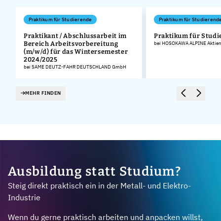
Praktikum für Studierende
Praktikum für Studierend
Praktikant / Abschlussarbeit im
Praktikum für Stud
Bereich Arbeitsvorbereitung
bei HOSOKAWA ALPINE Aktieng
(m/w/d) für das Wintersemester
2024/2025
bei SAME DEUTZ-FAHR DEUTSCHLAND GmbH
MEHR FINDEN
Ausbildung statt Studium?
Steig direkt praktisch ein in der Metall- und Elektro-
Industrie
Wenn du gerne praktisch arbeiten und anpacken willst,