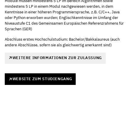
Module müssen mindestens 5 LP im Bereich Algorithmen sowie
mindestens 5 LP in einem Modul nachgewiesen werden, in dem
Kenntnisse in einer höheren Programmiersprache, z.B. C/C++, Java
oder Python erworben wurden; Englischkenntnisse im Umfang der
Niveaustufe C1 des Gemeinsamen Europäischen Referenzrahmens für
Sprachen (GER)
Abschluss erstes Hochschulstudium: Bachelor/Bakkalaureus (auch
andere Abschlüsse, sofern sie als gleichwertig anerkannt sind)
WEITERE INFORMATIONEN ZUR ZULASSUNG
WEBSITE ZUM STUDIENGANG