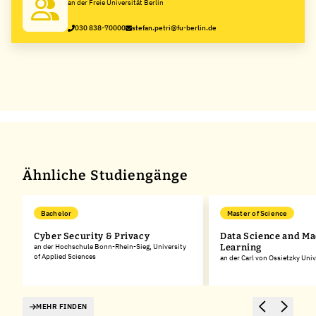
an der Freie Universität Berlin
030 838-70000
stefan.petri@fu-berlin.de
Ähnliche Studiengänge
Bachelor
Master of Science
Cyber Security & Privacy
Data Science and M
an der Hochschule Bonn-Rhein-Sieg, University
Learning
of Applied Sciences
an der Carl von Ossietzky Uni
MEHR FINDEN