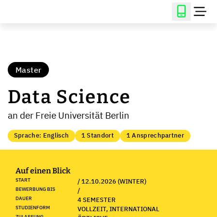
Master
Data Science
an der Freie Universität Berlin
Sprache: Englisch
1 Standort
1 Ansprechpartner
Auf einen Blick
START
/ 12.10.2026 (WINTER)
BEWERBUNG BIS
/
DAUER
4 SEMESTER
STUDIENFORM
VOLLZEIT, INTERNATIONAL
ZULASSUNG