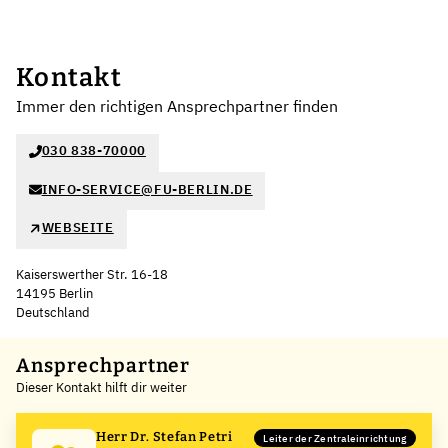
Kontakt
Immer den richtigen Ansprechpartner finden
030 838-70000
INFO-SERVICE@FU-BERLIN.DE
WEBSEITE
Kaiserswerther Str. 16-18
14195 Berlin
Deutschland
Leaflet
|
©
OpenStreetMap
,
+
Ansprechpartner
Dieser Kontakt hilft dir weiter
−
Herr Dr. Stefan Petri
Leiter der Zentraleinrichtung