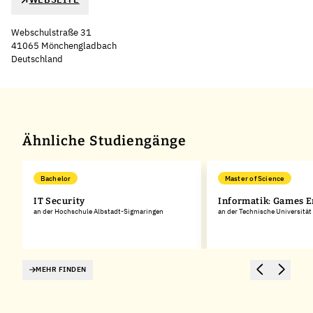
Webschulstraße 31
41065 Mönchengladbach
Deutschland
Leaflet
|
©
OpenStreetMap
,
+
−
Ähnliche Studiengänge
Bachelor
Master of Science
IT Security
Informatik: Games E
an der Hochschule Albstadt-Sigmaringen
an der Technische Universitä
MEHR FINDEN