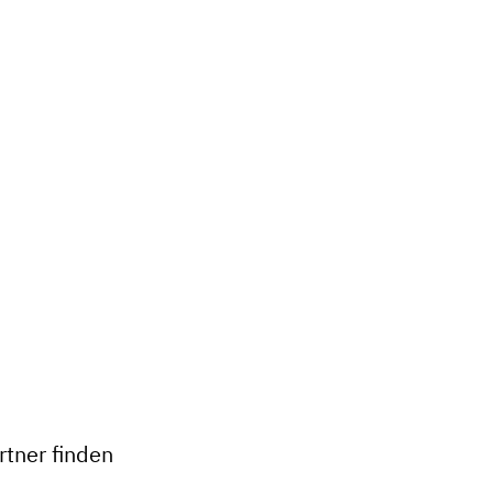
+
−
tner finden