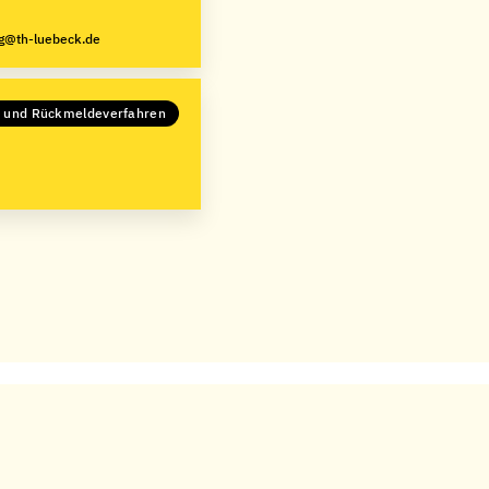
g@th-luebeck.de
- und Rückmeldeverfahren