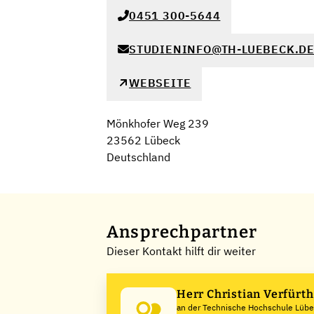
0451 300-5644
STUDIENINFO@TH-LUEBECK.D
WEBSEITE
Mönkhofer Weg 239
23562 Lübeck
Deutschland
Ansprechpartner
Dieser Kontakt hilft dir weiter
Herr Christian Verfürt
an der Technische Hochschule Lüb