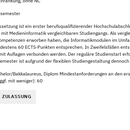
chränkung, ohne NC
rsemester
etzung ist ein erster berufsqualifizierender Hochschulabschl
 mit Medieninformatik vergleichbaren Studiengangs. Als verg
Kompetenzen erworben haben, die Informatikmodulen im Umf
stens 60 ECTS-Punkten entsprechen. In Zweifelsfällen ents
it Auflagen verbunden werden. Der reguläre Studienstart erf
ster ist aufgrund der flexiblen Studiengestaltung dennoch 
helor/Bakkalaureus, Diplom Mindestanforderungen an den ers
gf. mit weniger): 60
R ZULASSUNG