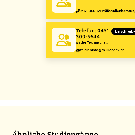
0451 300-5447
studienberatun
Telefon: 0451
Einschreib
300-5644
an der Technische
Hochschule Lübeck
studieninfo@th-luebeck.de
Ähnliche Studiengänge