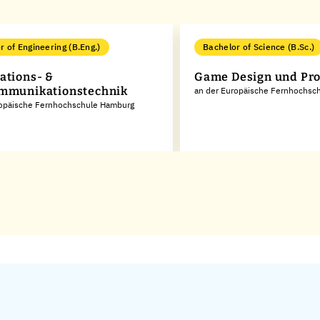
r of Engineering (B.Eng.)
Bachelor of Science (B.Sc.)
ations- &
Game Design und Pro
mmunikationstechnik
an der Europäische Fernhochsc
ropäische Fernhochschule Hamburg