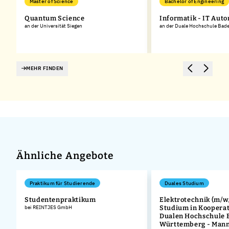
Master of Science
Bachelor of Engineering
Quantum Science
Informatik - IT Aut
an der Universität Siegen
an der Duale Hochschule Ba
MEHR FINDEN
Ähnliche Angebote
Praktikum für Studierende
Duales Studium
Studentenpraktikum
Elektrotechnik (m/w/
bei REINTJES GmbH
Studium in Kooperat
Dualen Hochschule 
Württemberg - Man