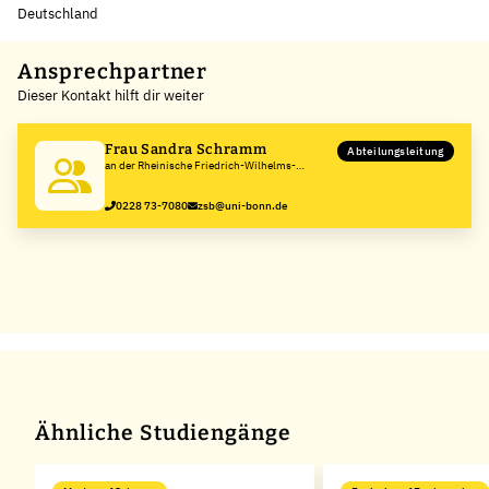
Deutschland
Leaflet
|
©
OpenStreetMap
,
+
Ansprechpartner
Dieser Kontakt hilft dir weiter
−
Frau Sandra Schramm
Abteilungsleitung
an der Rheinische Friedrich-Wilhelms-
Universität Bonn
0228 73-7080
zsb@uni-bonn.de
Ähnliche Studiengänge