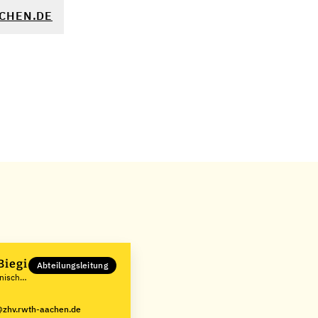
CHEN.DE
Biegi
Abteilungsleitung
hnische
zhv.rwth-aachen.de