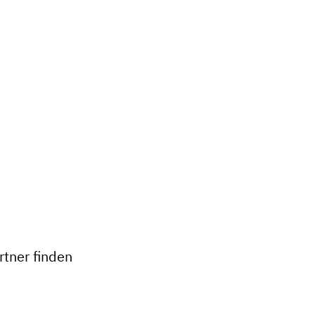
+
−
tner finden