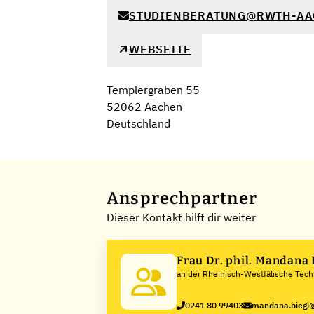
STUDIENBERATUNG@RWTH-AA
WEBSEITE
Templergraben 55
52062 Aachen
Deutschland
Ansprechpartner
Dieser Kontakt hilft dir weiter
Frau Dr. phil. Mandana 
an der Rheinisch-Westfälische Tec
Hochschule Aachen
0241 80 99403
mandana.biegi@