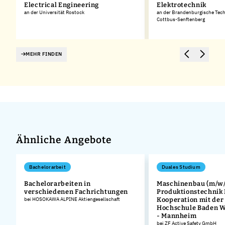
Electrical Engineering
Elektrotechnik
an der Universität Rostock
an der Brandenburgische Tech
Cottbus-Senftenberg
MEHR FINDEN
Ähnliche Angebote
Bachelorarbeit
Duales Studium
Bachelorarbeiten in
Maschinenbau (m/w/
verschiedenen Fachrichtungen
Produktionstechnik
bei HOSOKAWA ALPINE Aktiengesellschaft
Kooperation mit der
Hochschule Baden 
- Mannheim
bei ZF Active Safety GmbH