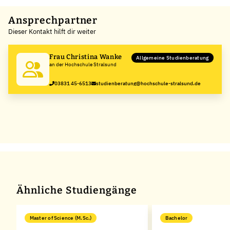
Leaflet
|
©
OpenStreetMap
,
+
Ansprechpartner
Dieser Kontakt hilft dir weiter
−
Frau Christina Wanke
Allgemeine Studienberatung
an der Hochschule Stralsund
03831 45-6513
studienberatung@hochschule-stralsund.de
Ähnliche Studiengänge
Master of Science (M.Sc.)
Bachelor