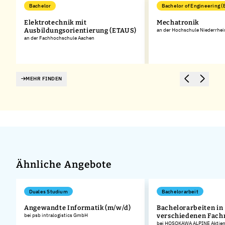
Bachelor
Bachelor of Engineering (
Elektrotechnik mit
Mechatronik
Ausbildungsorientierung (ETAUS)
an der Hochschule Niederrhei
an der Fachhochschule Aachen
MEHR FINDEN
Ähnliche Angebote
Duales Studium
Bachelorarbeit
Angewandte Informatik (m/w/d)
Bachelorarbeiten in
bei psb intralogistics GmbH
verschiedenen Fach
bei HOSOKAWA ALPINE Aktieng