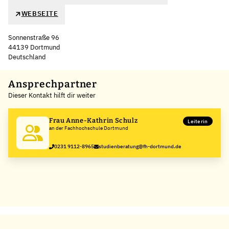
WEBSEITE
Sonnenstraße 96
44139 Dortmund
Deutschland
Leaflet
|
©
OpenStreetMap
,
+
Ansprechpartner
Dieser Kontakt hilft dir weiter
−
Frau Anne-Kathrin Schulz
Leiterin
an der Fachhochschule Dortmund
0231 9112-8965
studienberatung@fh-dortmund.de