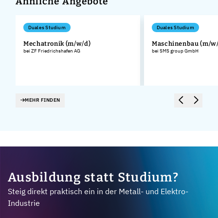
Ähnliche Angebote
Duales Studium
Duales Studium
Mechatronik (m/w/d)
Maschinenbau (m/w/
bei ZF Friedrichshafen AG
bei SMS group GmbH
MEHR FINDEN
Ausbildung statt Studium?
Steig direkt praktisch ein in der Metall- und Elektro-
Industrie