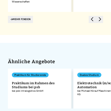
Wissenschaften
MEHR FINDEN
Ähnliche Angebote
Praktikum für Studierende
Duales Studium
Praktikum im Rahmen des
Elektrotechnik (m/w/
Studiums bei psb
Automation
bei psb intralogistics GmbH
bei Michael Hörauf Maschinen
KG