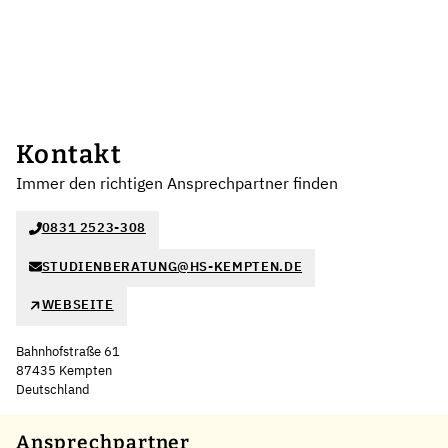
Kontakt
Immer den richtigen Ansprechpartner finden
0831 2523-308
STUDIENBERATUNG@HS-KEMPTEN.DE
WEBSEITE
Bahnhofstraße 61
87435 Kempten
Deutschland
Leaflet
|
©
OpenStreetMap
,
+
Ansprechpartner