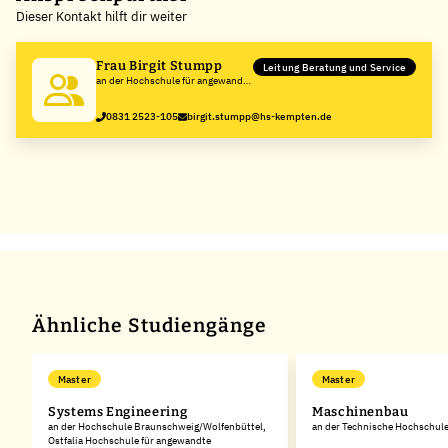
Dieser Kontakt hilft dir weiter
−
Frau Birgit Stumpp
Leitung Beratung und Service
an der Hochschule für angewandte
Wissenschaften Kempten
0831 2523-105
birgit.stumpp@hs-kempten.de
Ähnliche Studiengänge
Master
Master
Systems Engineering
Maschinenbau
t
an der Hochschule Braunschweig/Wolfenbüttel,
an der Technische Hochschul
Ostfalia Hochschule für angewandte