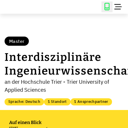
Master
Interdisziplinäre
Ingenieurwissenscha
an der Hochschule Trier - Trier University of
Applied Sciences
Sprache: Deutsch
1 Standort
1 Ansprechpartner
Auf einen Blick
START