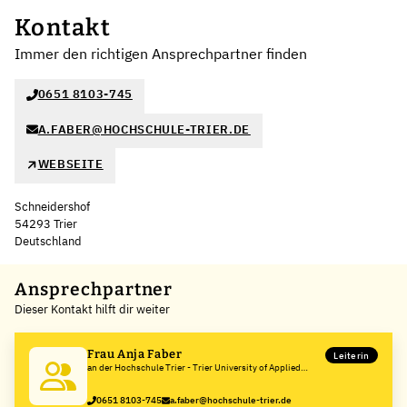
Kontakt
Immer den richtigen Ansprechpartner finden
0651 8103-745
A.FABER@HOCHSCHULE-TRIER.DE
WEBSEITE
Schneidershof
54293 Trier
Deutschland
Leaflet
|
©
OpenStreetMap
,
+
Ansprechpartner
Dieser Kontakt hilft dir weiter
−
Frau Anja Faber
Leiterin
an der Hochschule Trier - Trier University of Applied
Sciences
0651 8103-745
a.faber@hochschule-trier.de