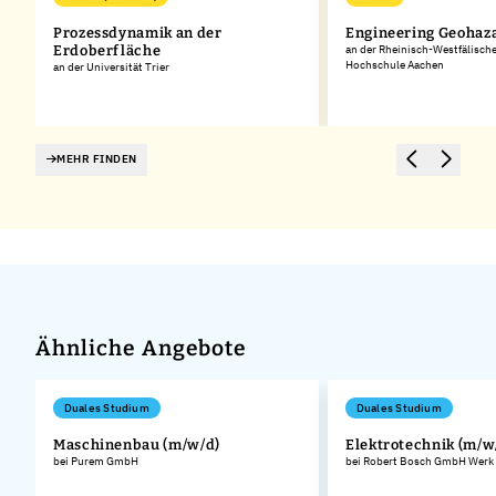
Prozessdynamik an der
Engineering Geohaz
Erdoberfläche
an der Rheinisch-Westfälisch
Hochschule Aachen
an der Universität Trier
MEHR FINDEN
Ähnliche Angebote
Duales Studium
Duales Studium
Maschinenbau (m/w/d)
Elektrotechnik (m/w
bei Purem GmbH
bei Robert Bosch GmbH Werk