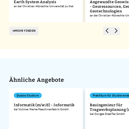
Earth System Analysis
Angewandte Geowis
an der Christian-Albrechts-Universität zu Kiel
- Georessourcen, Ge
Geotechnologien
an der Christian-Albrechts-Uni
MEHR FINDEN
Ähnliche Angebote
Duales Studium
Praktikum für Studierend
Informatik (m/w/d) - Informatik
Bauingenieur für
bei Vollmer Werke Maschinenfabrik GmbH
Tragwerksplanung (
bei Donges SteelTec GmbH