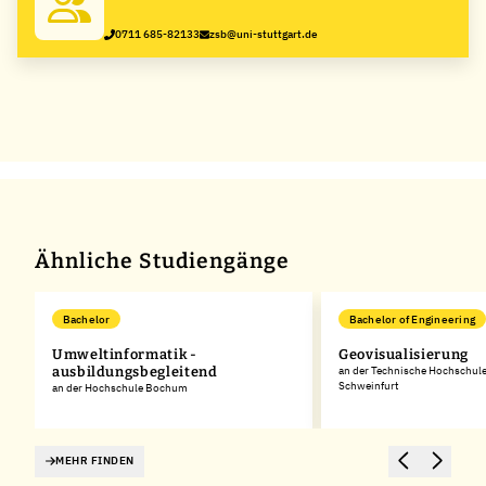
Stuttgart
0711 685-82133
zsb@uni-stuttgart.de
Ähnliche Studiengänge
Bachelor
Bachelor of Engineering
Umweltinformatik -
Geovisualisierung
ausbildungsbegleitend
an der Technische Hochschul
Schweinfurt
an der Hochschule Bochum
MEHR FINDEN