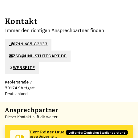
Kontakt
Immer den richtigen Ansprechpartner finden
0711 685-82133
ZSB@UNI-STUTTGART.DE
WEBSEITE
Keplerstraße 7
70174 Stuttgart
Deutschland
Leaflet
|
©
OpenStreetMap
,
+
Ansprechpartner
Dieser Kontakt hilft dir weiter
−
Herr Reiner Laue
Leiter der Zentralen Studienberatung
an der Universität