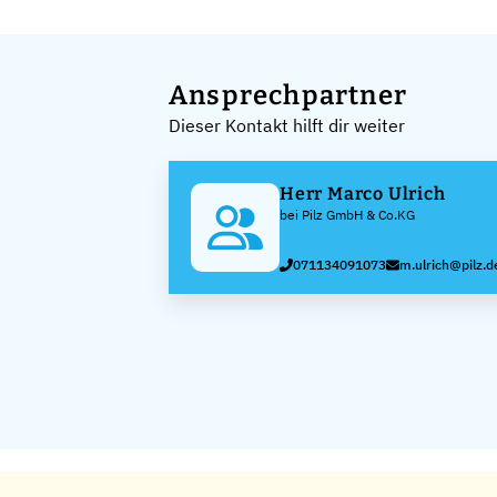
Ansprechpartner
Dieser Kontakt hilft dir weiter
Herr Marco Ulrich
bei Pilz GmbH & Co.KG
071134091073
m.ulrich@pilz.d