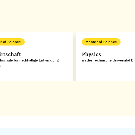
r of Science
Master of Science
irtschaft
Physics
hschule für nachhaltige Entwicklung
an der Technische Universität D
e