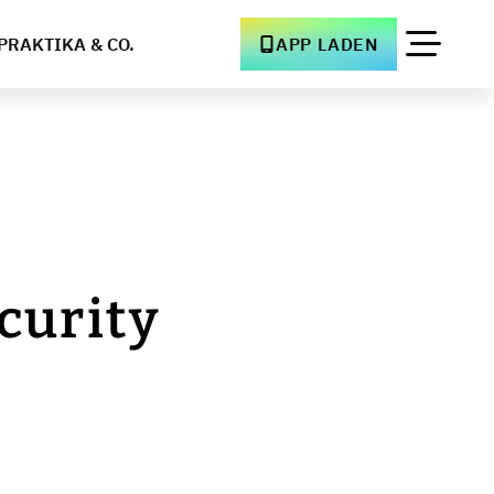
PRAKTIKA & CO.
APP LADEN
curity