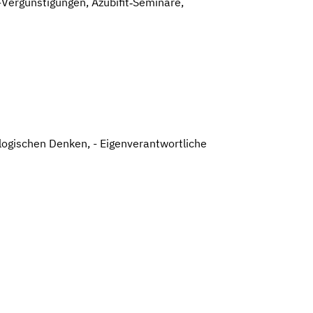
Vergünstigungen, Azubifit‑Seminare,
 logischen Denken, - Eigenverantwortliche