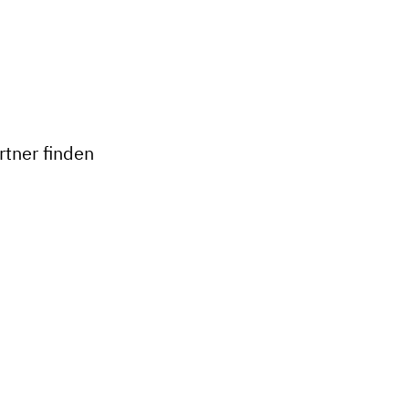
+
−
tner finden