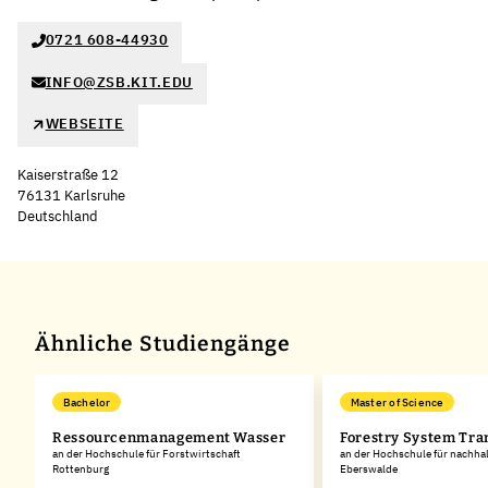
0721 608-44930
INFO@ZSB.KIT.EDU
WEBSEITE
Kaiserstraße 12
76131 Karlsruhe
Deutschland
Leaflet
|
©
OpenStreetMap
,
+
−
Ähnliche Studiengänge
Bachelor
Master of Science
Ressourcenmanagement Wasser
Forestry System Tra
an der Hochschule für Forstwirtschaft
an der Hochschule für nachha
Rottenburg
Eberswalde
g