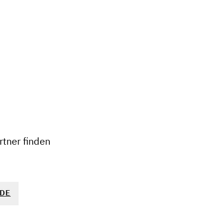
+
−
tner finden
DE