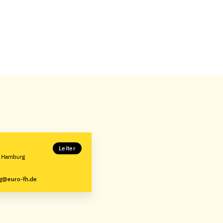
Leiter
e Hamburg
g@euro-fh.de