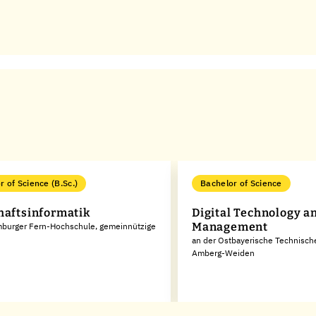
r of Science (B.Sc.)
Bachelor of Science
haftsinformatik
Digital Technology a
Management
mburger Fern-Hochschule, gemeinnützige
an der Ostbayerische Technisc
Amberg-Weiden