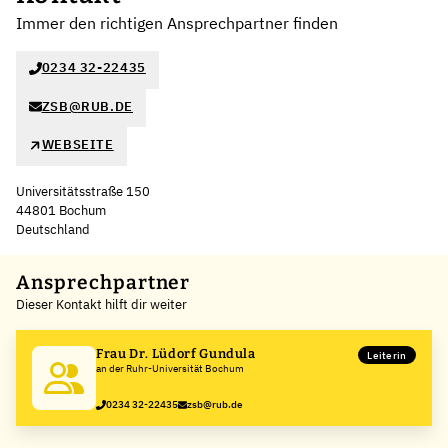
Immer den richtigen Ansprechpartner finden
0234 32-22435
ZSB@RUB.DE
WEBSEITE
Universitätsstraße 150
44801 Bochum
Deutschland
Leaflet
|
©
OpenStreetMap
,
+
Ansprechpartner
Dieser Kontakt hilft dir weiter
−
Frau Dr. Lüdorf Gundula
Leiterin
an der Ruhr-Universität Bochum
0234 32-22435
zsb@rub.de